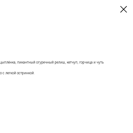
цыплёнка, пикантный огуречный релиш, кетчуп, горчица и чуть
о с легкой остринкой.