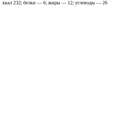
ккал 232; белки — 6; жиры — 12; углеводы — 26