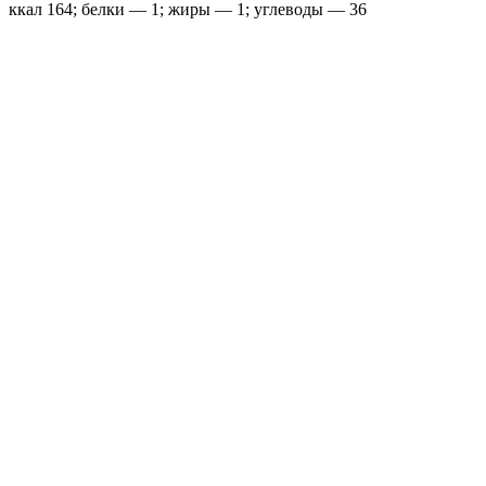
ккал 164; белки — 1; жиры — 1; углеводы — 36